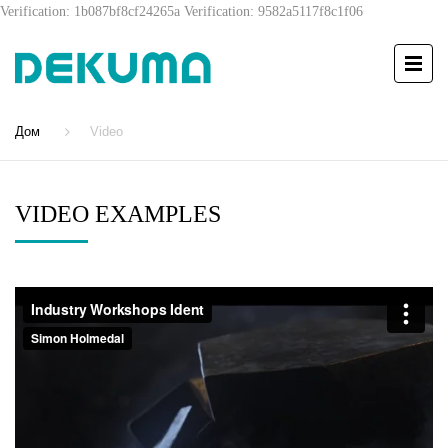
Verification: 1b087bf8cf24265a
Verification: 9582a5117f8c1f06
Дом
Video
VIDEO EXAMPLES