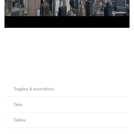
Toggles & accordions
Tabs
Tables