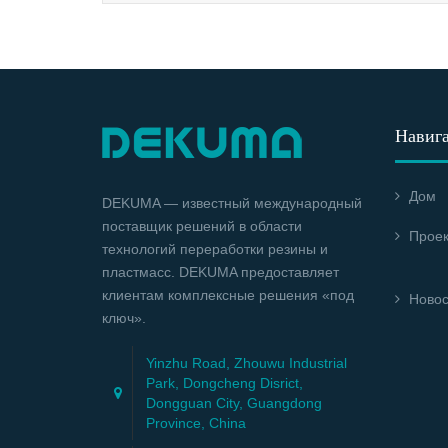
Навиг
Дом
DEKUMA — известный международный
поставщик решений в области
Прое
технологий переработки резины и
пластмасс. DEKUMA предоставляет
клиентам комплексные решения «под
Новос
ключ».
Yinzhu Road, Zhouwu Industrial
Park, Dongcheng Disrict,
Dongguan City, Guangdong
Province, China