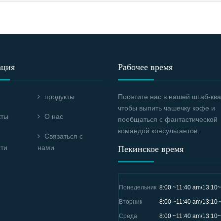
ация
Рабочее время
продукты
Посетите нас в нашей штаб-ква
чтобы выпить чашечку кофе и
кты
О нас
пообщаться с фантастической
командой консультантов.
Связаться с
ти
нами
Пекинское время
Понедельник
8:00 ~11:40 am/13:10
Вторник
8:00 ~11:40 am/13:10
Среда
8:00 ~11:40 am/13:10