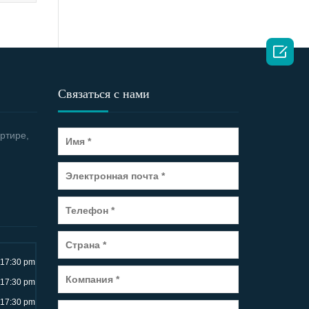

Связаться с нами
ртире,
~17:30 pm
~17:30 pm
~17:30 pm