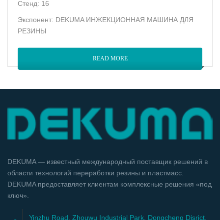
Стенд: 16
Экспонент: DEKUMA ИНЖЕКЦИОННАЯ МАШИНА ДЛЯ
РЕЗИНЫ
READ MORE
DEKUMA — известный международный поставщик решений в
области технологий переработки резины и пластмасс.
DEKUMA предоставляет клиентам комплексные решения «под
ключ».
Yinzhu Road, Zhouwu Industrial Park, Dongcheng Disrict,