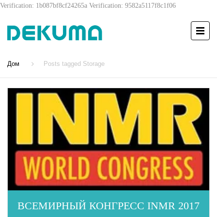
Verification: 1b087bf8cf24265a
Verification: 9582a5117f8c1f06
Дом
Posts tagged Storage
ВСЕМИРНЫЙ КОНГРЕСС INMR 2017