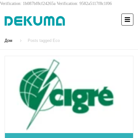
Verification: 1b087bf8cf24265a
Verification: 9582a5117f8c1f06
Дом
Posts tagged Eco