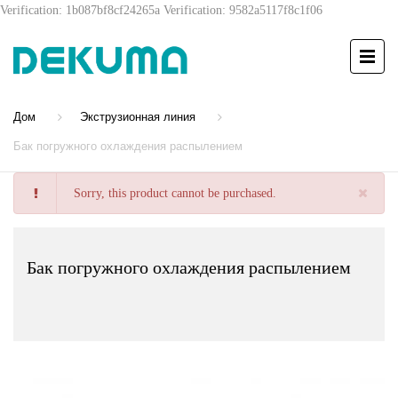
Verification: 1b087bf8cf24265a
Verification: 9582a5117f8c1f06
Дом
Экструзионная линия
Бак погружного охлаждения распылением
Sorry, this product cannot be purchased.
Бак погружного охлаждения распылением