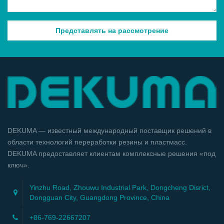
DEKUMA — известный международный поставщик решений в
области технологий переработки резины и пластмасс.
DEKUMA предоставляет клиентам комплексные решения «под
ключ».
Yinzhu Road, Zhouwu Industrial Park, Dongcheng Disrict,
Dongguan City, Guangdong Province, China
+86-769-22667207