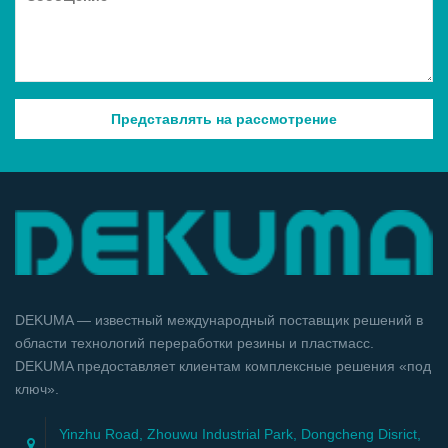
DEKUMA — известный международный поставщик решений в
области технологий переработки резины и пластмасс.
DEKUMA предоставляет клиентам комплексные решения «под
ключ».
Yinzhu Road, Zhouwu Industrial Park, Dongcheng Disrict,