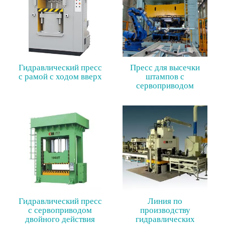
Гидравлический пресс
Пресс для высечки
с рамой с ходом вверх
штампов с
сервоприводом
Гидравлический пресс
Линия по
с сервоприводом
производству
двойного действия
гидравлических