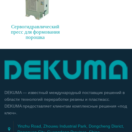
Сервогидравлический
пресс для формования
порошка
DEKUMA — известный международный поставщик решений в
области технологий переработки резины и пластмасс.
DEKUMA предоставляет клиентам комплексные решения «под
ключ».
Yinzhu Road, Zhouwu Industrial Park, Dongcheng Disrict,
Dongguan City, Guangdong Province, China