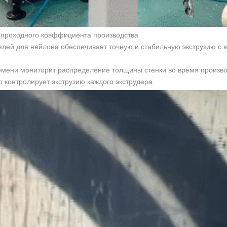
е проходного коэффициента производства
елей для нейлона обеспечивает точную и стабильную экструзию с
ремени мониторит распределение толщины стенки во время произво
 контролирует экструзию каждого экструдера.