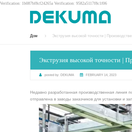
Verification: 1b087bf8cf24265a
Verification: 9582a5117f8c1f06
Дом
Экструзия высокой точности | Производств
Экструзия высокой точности | П
posted by:
DEKUMA
FEBRUARY 14, 2023
Недавно разработанная производственная линия п
отправлена в заводы заказчиков для установки и за