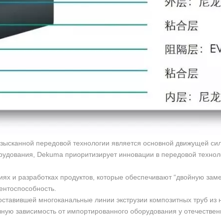
изысканной передовой технологии является основной движущей си
рудования, Dekuma приоритизирует инновации в передовой технол
ях и разработках продуктов, которые обеспечивают “двойную замен
ентоспособность.
оставившей многоканальные линии экструзии композитных труб из 
ную зависимость от импортированного оборудования у отечестве