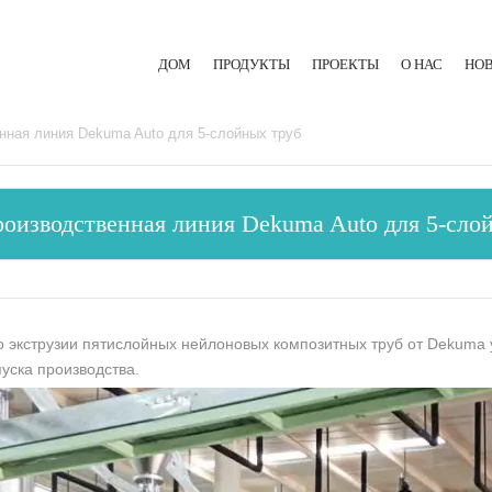
ДОМ
ПРОДУКТЫ
ПРОЕКТЫ
О НАС
НО
ЛИТЬЕВАЯ МАШИНА ДЛЯ РЕЗИНЫ
енная линия Dekuma Auto для 5-слойных труб
ЭКСТРУЗИОННАЯ ЛИНИЯ
роизводственная линия Dekuma Auto для 5-сло
ГИДРАВЛИЧЕСКИЙ ПРЕСС
о экструзии пятислойных нейлоновых композитных труб от Dekuma
пуска производства.