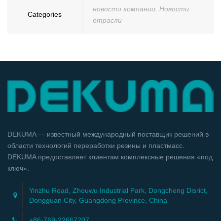
новости компании
,
Новости
Categories
отрасли
DEKUMA — известный международный поставщик решений в
области технологий переработки резины и пластмасс.
DEKUMA предоставляет клиентам комплексные решения «под
ключ».
Yinzhu Road, Zhouwu Industrial Park, Dongcheng Disrict,
Dongguan City, Guangdong Province, China
+86-769-22667207