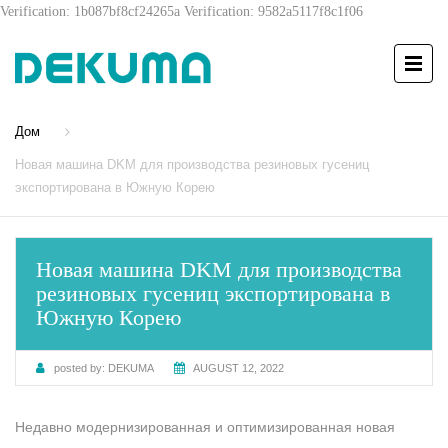
Verification: 1b087bf8cf24265a
Verification: 9582a5117f8c1f06
Дом
Новая машина DKM для производства резиновых гусениц
экспортирована в Южную Корею
Новая машина DKM для производства
резиновых гусениц экспортирована в
Южную Корею
posted by:
DEKUMA
AUGUST 12, 2022
Недавно модернизированная и оптимизированная новая