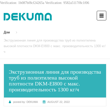
Verification: 1b087bf8cf24265a
Verification: 9582a5117f8c1f06
Дом
Экструзионная линия для производства труб из полиэтилена
высокой плотности DKM-EI800 с макс. производительность 1300 кг/
ч
Экструзионная линия для производства
труб из полиэтилена высокой
плотности DKM-EI800 с макс.
производительность 1300 кг/ч
posted by:
DEKUMA
AUGUST 22, 2022