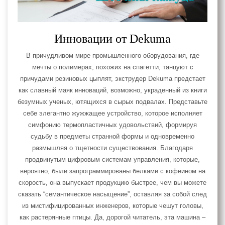
Инновации от Dekuma
В причудливом мире промышленного оборудования, где
мечты о полимерах, похожих на спагетти, танцуют с
причудами резиновых цыплят, экструдер Dekuma предстает
как славный маяк инноваций, возможно, украденный из книги
безумных ученых, ютящихся в сырых подвалах. Представьте
себе элегантно жужжащее устройство, которое исполняет
симфонию термопластичных удовольствий, формируя
судьбу в предметы странной формы и одновременно
размышляя о тщетности существования. Благодаря
продвинутым цифровым системам управления, которые,
вероятно, были запрограммированы белками с кофеином на
скорость, она выпускает продукцию быстрее, чем вы можете
сказать “семантическое насыщение”, оставляя за собой след
из мистифицированных инженеров, которые чешут головы,
как растерянные птицы. Да, дорогой читатель, эта машина –