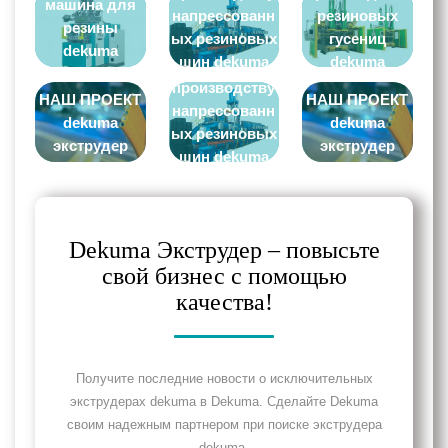
машина для
напрессованн
резиновых
резины
ых резиновых
гусениц
dekuma
шин dekuma
dekuma
Линия по
экструдер
экструдер
экструдер
производству
НАШ ПРОЕКТ
НАШ ПРОЕКТ
напрессованн
dekuma
dekuma
ых резиновых
экструдер
экструдер
шин dekuma
экструдер
Dekuma Экструдер – повысьте
свой бизнес с помощью
качества!
Получите последние новости о исключительных
экструдерах dekuma в Dekuma. Сделайте Dekuma
своим надежным партнером при поиске экструдера