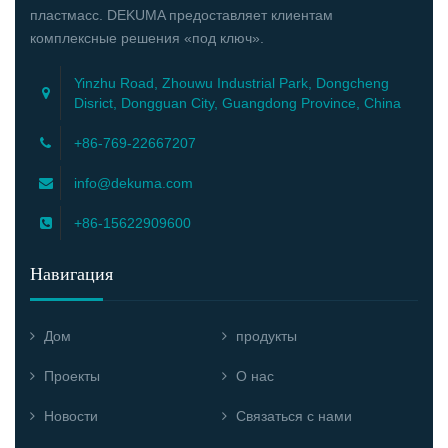
пластмасс. DEKUMA предоставляет клиентам
комплексные решения «под ключ».
Yinzhu Road, Zhouwu Industrial Park, Dongcheng
Disrict, Dongguan City, Guangdong Province, China
+86-769-22667207
info@dekuma.com
+86-15622909600
Навигация
Дом
продукты
Проекты
О нас
Новости
Связаться с нами