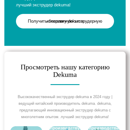
лучший экструдер dekuma!
Получить бесплатную экструдерную котировку dekuma
Просмотреть нашу категорию
Dekuma
Высококачественный экструдер dekuma в 2024 году |
ведущий китайский производитель dekuma. dekuma,
предлагающий инновационный экструдер dekuma с
многолетним опытом. лучший экструдер dekuma!
Линия по
Машина для
Литиевая
производству
производства