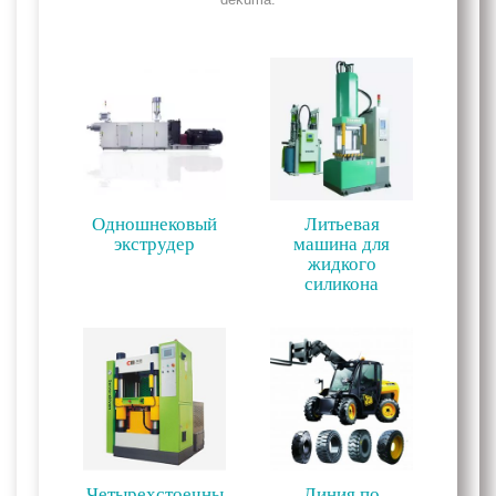
dekuma.
Одношнековый
Литьевая
экструдер
машина для
жидкого
силикона
Четырехстоечны
Линия по