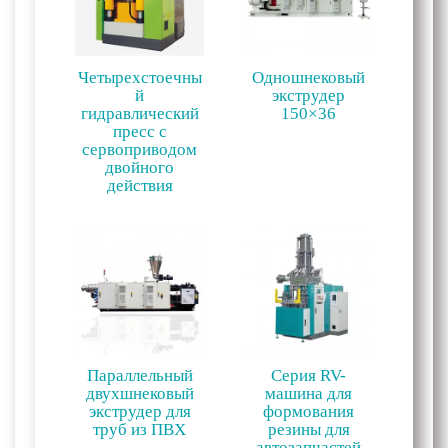
Четырехстоечны
Одношнековый
й
экструдер
гидравлический
150×36
пресс с
сервоприводом
двойного
действия
Параллельный
Серия RV-
двухшнековый
машина для
экструдер для
формования
труб из ПВХ
резины для
автозапчастей