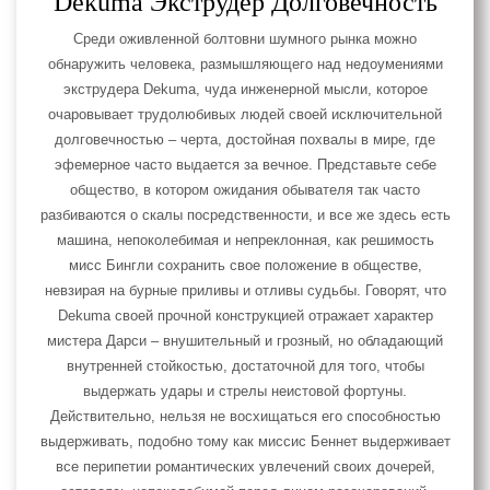
Dekuma Экструдер Долговечность
Среди оживленной болтовни шумного рынка можно
обнаружить человека, размышляющего над недоумениями
экструдера Dekuma, чуда инженерной мысли, которое
очаровывает трудолюбивых людей своей исключительной
долговечностью – черта, достойная похвалы в мире, где
эфемерное часто выдается за вечное. Представьте себе
общество, в котором ожидания обывателя так часто
разбиваются о скалы посредственности, и все же здесь есть
машина, непоколебимая и непреклонная, как решимость
мисс Бингли сохранить свое положение в обществе,
невзирая на бурные приливы и отливы судьбы. Говорят, что
Dekuma своей прочной конструкцией отражает характер
мистера Дарси – внушительный и грозный, но обладающий
внутренней стойкостью, достаточной для того, чтобы
выдержать удары и стрелы неистовой фортуны.
Действительно, нельзя не восхищаться его способностью
выдерживать, подобно тому как миссис Беннет выдерживает
все перипетии романтических увлечений своих дочерей,