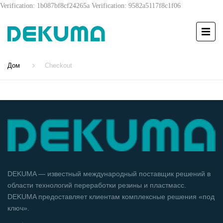
Verification: 1b087bf8cf24265a
Verification: 9582a5117f8c1f06
Дом
Checkout
DEKUMA — известный международный поставщик решений в
области технологий переработки резины и пластмасс.
DEKUMA предоставляет клиентам комплексные решения «под
ключ».