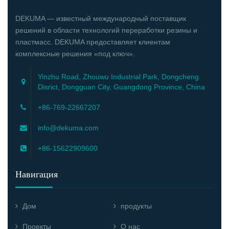
DEKUMA — известный международный поставщик
решений в области технологий переработки резины и
пластмасс. DEKUMA предоставляет клиентам
комплексные решения «под ключ».
Yinzhu Road, Zhouwu Industrial Park, Dongcheng
Disrict, Dongguan City, Guangdong Province, China
+86-769-22667207
info@dekuma.com
+86-15622909600
Навигация
Дом
продукты
Проекты
О нас