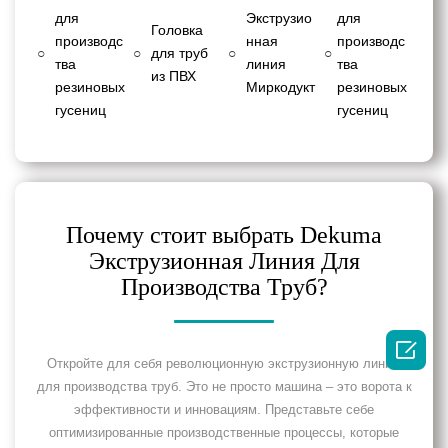
для
Экструзио
для
Головка
производс
нная
производс
○
○
для труб
○
○
тва
линия
тва
из ПВХ
резиновых
Миркодукт
резиновых
гусениц
гусениц
Почему стоит выбрать Dekuma
Экструзионная Линия Для
Производства Труб?

Откройте для себя революционную экструзионную линию
для производства труб. Это не просто машина – это ворота к
эффективности и инновациям. Представьте себе
оптимизированные производственные процессы, которые