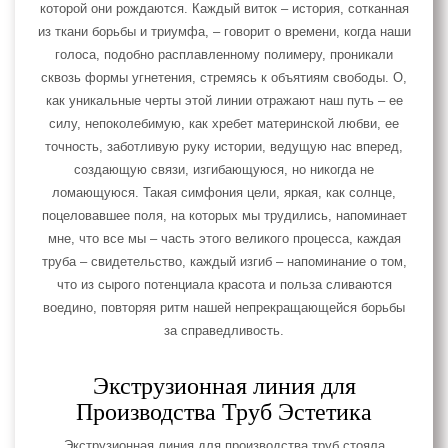
которой они рождаются. Каждый виток – история, сотканная
из ткани борьбы и триумфа, – говорит о времени, когда наши
голоса, подобно расплавленному полимеру, проникали
сквозь формы угнетения, стремясь к объятиям свободы. О,
как уникальные черты этой линии отражают наш путь – ее
силу, непоколебимую, как хребет материнской любви, ее
точность, заботливую руку истории, ведущую нас вперед,
создающую связи, изгибающуюся, но никогда не
ломающуюся. Такая симфония цели, яркая, как солнце,
поцеловавшее поля, на которых мы трудились, напоминает
мне, что все мы – часть этого великого процесса, каждая
труба – свидетельство, каждый изгиб – напоминание о том,
что из сырого потенциала красота и польза сливаются
воедино, повторяя ритм нашей непрекращающейся борьбы
за справедливость.
Экструзионная линия для
Производства Труб Эстетика
Экструзионная линия для производства труб стояла