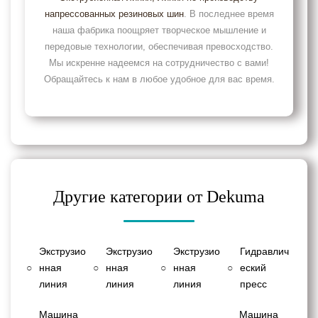
напрессованных резиновых шин
. В последнее время
наша фабрика поощряет творческое мышление и
передовые технологии, обеспечивая превосходство.
Мы искренне надеемся на сотрудничество с вами!
Обращайтесь к нам в любое удобное для вас время.
Другие категории от Dekuma
Экструзио
Экструзио
Экструзио
Гидравлич
○
нная
○
нная
○
нная
○
еский
линия
линия
линия
пресс
Машина
Машина