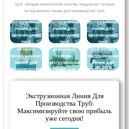
труб, обладая многолетним опытом, предлагает лучшую
экструзионную линию для производства труб.
Экструзионная
Экструзионная
Экструзионная
линия для
линия для
линия для
производства
производства
производства
Машина для
труб
труб
труб
Гидравлическ
производства
Головка для
ий пресс
резиновых
труб из ПВХ
экструзионная
гусениц
экструзионная
линия для
экструзионная
линия для
производства
линия для
производства
труб
производства
труб
труб
Экструзионная Линия Для
Производства Труб:
Максимизируйте свою прибыль
уже сегодня!