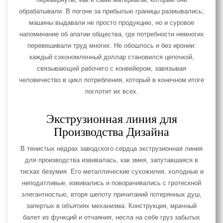
перевернуты, как и сами материалы, которые они
обрабатывали. В погоне за прибылью границы размывались;
машины выдавали не просто продукцию, но и суровое
напоминание об апатии общества, где потребности немногих
перевешивали труд многих. Не обошлось и без иронии:
каждый сэкономленный доллар становился цепочкой,
связывающей рабочего с конвейером, завязывая
человечество в цикл потребления, который в конечном итоге
поглотит их всех.
Экструзионная линия для
Производства Дизайна
В тенистых недрах заводского сердца экструзионная линия
для производства извивалась, как змея, запутавшаяся в
тисках безумия. Его металлические сухожилия, холодные и
неподатливые, извивались и поворачивались с гротескной
элегантностью, вторя шепоту причитаний потерянных душ,
запертых в объятиях механизма. Конструкция, мрачный
балет из функций и отчаяния, несла на себе груз забытых