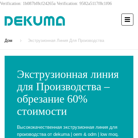
Verification: 1b087bf8cf24265a
Verification: 9582a5117f8c1f06
Дом
Экструзионная Линия Для Производства
Экструзионная линия
для Производства –
обрезание 60%
стоимости
Высококачественная экструзионная линия для
производства от dekuma | oem & odm | low moq.