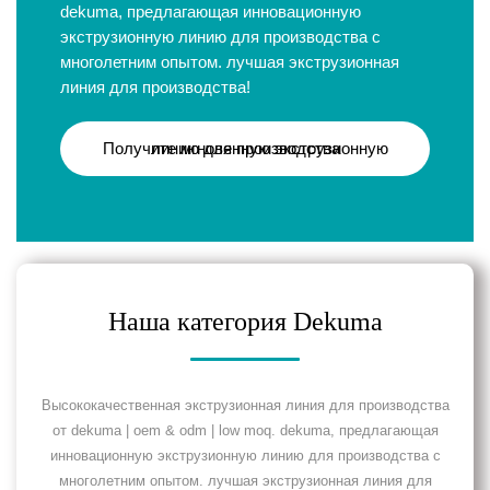
dekuma, предлагающая инновационную
экструзионную линию для производства с
многолетним опытом. лучшая экструзионная
линия для производства!
Получите мгновенную экструзионную линию для производства
Наша категория Dekuma
Высококачественная экструзионная линия для производства
от dekuma | oem & odm | low moq. dekuma, предлагающая
инновационную экструзионную линию для производства с
многолетним опытом. лучшая экструзионная линия для