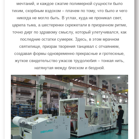
мечтаний, и каждое сжатие полимерной сущности было
тихим, скорбным вздохом – плачем по тому, что было и чего
никогда не могло быть. В углах, куда не проникал свет,
царила тьма, а шестеренки скрежетали в призрачном ритме,
точно дирг по здравому смыслу, который улетучивался, как
последние остатки сумерек. Здесь, в этом мрачном
святилище, призрак творения танцевал с отчаянием,
создавая формы одновременно прекрасные и гротескные,
жуткое свидетельство ужасов трудолюбия – тонкая нить,
натянутая между блеском и бездной.