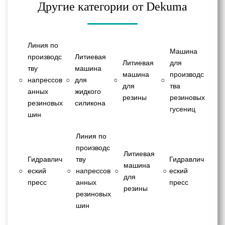
Другие категории от Dekuma
Линия по
Машина
производс
Литиевая
Литиевая
для
тву
машина
машина
производс
○
напрессов
○
для
○
○
для
тва
анных
жидкого
резины
резиновых
резиновых
силикона
гусениц
шин
Линия по
производс
Литиевая
Гидравлич
тву
Гидравлич
машина
○
еский
○
напрессов
○
○
еский
для
пресс
анных
пресс
резины
резиновых
шин