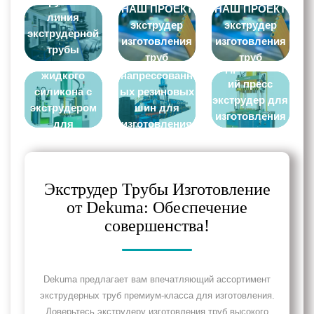
Экструзионная
НАШ ПРОЕКТ
НАШ ПРОЕКТ
линия
экструдер
экструдер
экструдерной
изготовления
изготовления
Литиевая
Линия по
трубы
труб
труб
машина для
производству
изготовление
Гидравлическ
жидкого
напрессованн
ий пресс
силикона с
ых резиновых
экструдер для
экструдером
шин для
изготовления
для
изготовления
труб
изготовления
экструдерных
труб
труб
Экструдер Трубы Изготовление
от Dekuma: Обеспечение
совершенства!
Dekuma предлагает вам впечатляющий ассортимент
экструдерных труб премиум-класса для изготовления.
Доверьтесь экструдеру изготовления труб высокого