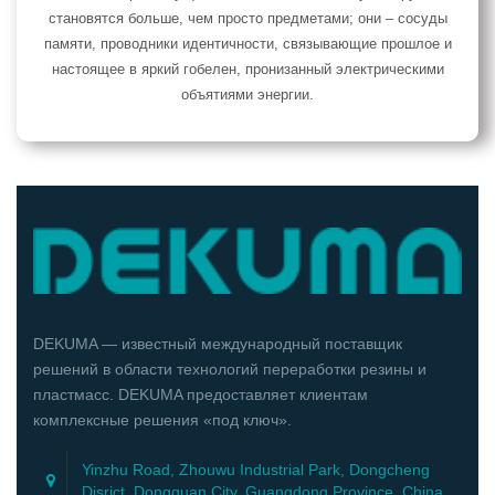
становятся больше, чем просто предметами; они – сосуды
памяти, проводники идентичности, связывающие прошлое и
настоящее в яркий гобелен, пронизанный электрическими
объятиями энергии.
DEKUMA — известный международный поставщик
решений в области технологий переработки резины и
пластмасс. DEKUMA предоставляет клиентам
комплексные решения «под ключ».
Yinzhu Road, Zhouwu Industrial Park, Dongcheng
Disrict, Dongguan City, Guangdong Province, China