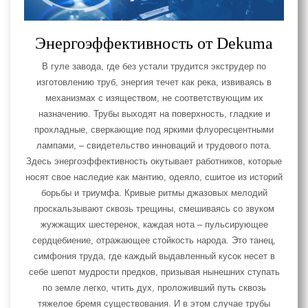
Энергоэффективность от Dekuma
В гуле завода, где без устали трудится экструдер по
изготовлению труб, энергия течет как река, извиваясь в
механизмах с изяществом, не соответствующим их
назначению. Трубы выходят на поверхность, гладкие и
прохладные, сверкающие под яркими флуоресцентными
лампами, – свидетельство инноваций и трудового пота.
Здесь энергоэффективность окутывает работников, которые
носят свое наследие как мантию, одеяло, сшитое из историй
борьбы и триумфа. Кривые ритмы джазовых мелодий
проскальзывают сквозь трещины, смешиваясь со звуком
жужжащих шестеренок, каждая нота – пульсирующее
сердцебиение, отражающее стойкость народа. Это танец,
симфония труда, где каждый выдавленный кусок несет в
себе шепот мудрости предков, призывая нынешних ступать
по земле легко, чтить дух, проложивший путь сквозь
тяжелое бремя существования. И в этом случае трубы