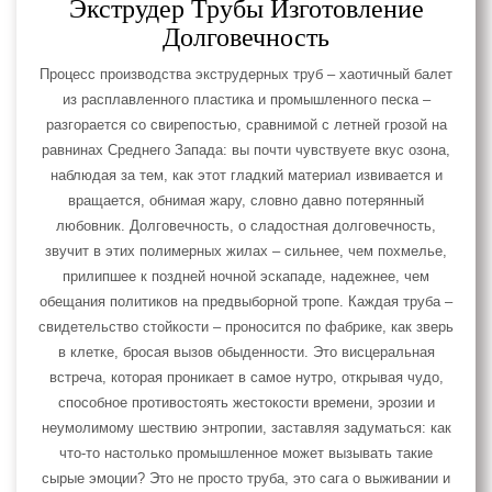
Экструдер Трубы Изготовление
Долговечность
Процесс производства экструдерных труб – хаотичный балет
из расплавленного пластика и промышленного песка –
разгорается со свирепостью, сравнимой с летней грозой на
равнинах Среднего Запада: вы почти чувствуете вкус озона,
наблюдая за тем, как этот гладкий материал извивается и
вращается, обнимая жару, словно давно потерянный
любовник. Долговечность, о сладостная долговечность,
звучит в этих полимерных жилах – сильнее, чем похмелье,
прилипшее к поздней ночной эскападе, надежнее, чем
обещания политиков на предвыборной тропе. Каждая труба –
свидетельство стойкости – проносится по фабрике, как зверь
в клетке, бросая вызов обыденности. Это висцеральная
встреча, которая проникает в самое нутро, открывая чудо,
способное противостоять жестокости времени, эрозии и
неумолимому шествию энтропии, заставляя задуматься: как
что-то настолько промышленное может вызывать такие
сырые эмоции? Это не просто труба, это сага о выживании и