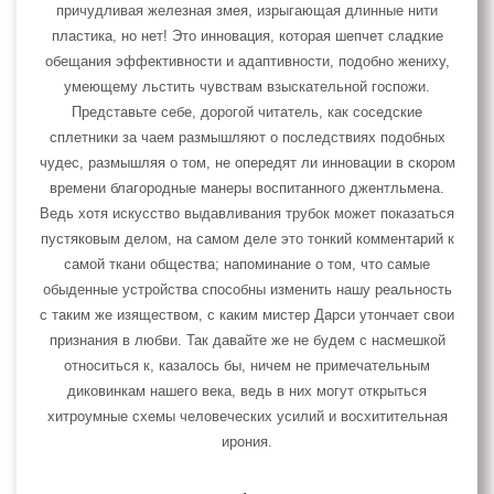
причудливая железная змея, изрыгающая длинные нити
пластика, но нет! Это инновация, которая шепчет сладкие
обещания эффективности и адаптивности, подобно жениху,
умеющему льстить чувствам взыскательной госпожи.
Представьте себе, дорогой читатель, как соседские
сплетники за чаем размышляют о последствиях подобных
чудес, размышляя о том, не опередят ли инновации в скором
времени благородные манеры воспитанного джентльмена.
Ведь хотя искусство выдавливания трубок может показаться
пустяковым делом, на самом деле это тонкий комментарий к
самой ткани общества; напоминание о том, что самые
обыденные устройства способны изменить нашу реальность
с таким же изяществом, с каким мистер Дарси утончает свои
признания в любви. Так давайте же не будем с насмешкой
относиться к, казалось бы, ничем не примечательным
диковинкам нашего века, ведь в них могут открыться
хитроумные схемы человеческих усилий и восхитительная
ирония.