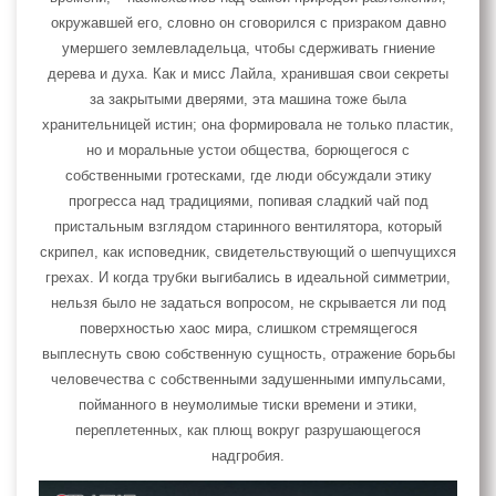
окружавшей его, словно он сговорился с призраком давно
умершего землевладельца, чтобы сдерживать гниение
дерева и духа. Как и мисс Лайла, хранившая свои секреты
за закрытыми дверями, эта машина тоже была
хранительницей истин; она формировала не только пластик,
но и моральные устои общества, борющегося с
собственными гротесками, где люди обсуждали этику
прогресса над традициями, попивая сладкий чай под
пристальным взглядом старинного вентилятора, который
скрипел, как исповедник, свидетельствующий о шепчущихся
грехах. И когда трубки выгибались в идеальной симметрии,
нельзя было не задаться вопросом, не скрывается ли под
поверхностью хаос мира, слишком стремящегося
выплеснуть свою собственную сущность, отражение борьбы
человечества с собственными задушенными импульсами,
пойманного в неумолимые тиски времени и этики,
переплетенных, как плющ вокруг разрушающегося
надгробия.