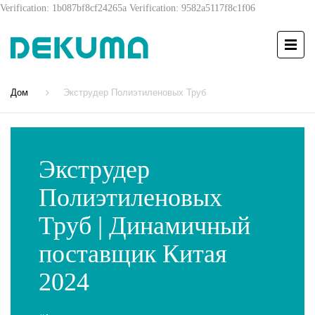
Verification: 1b087bf8cf24265a
Verification: 9582a5117f8c1f06
Дом
Экструдер Полиэтиленовых Труб
Экструдер
Полиэтиленовых
Труб | Динамичный
поставщик Китая
2024