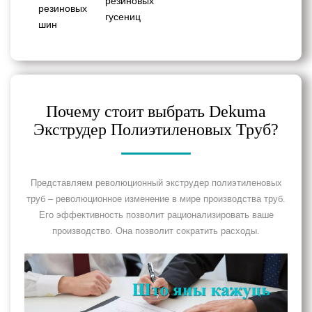
резиновых
резиновых
гусениц
шин
Почему стоит выбрать Dekuma
Экструдер Полиэтиленовых Труб?
Представляем революционный экструдер полиэтиленовых
труб – революционное изменение в мире производства труб.
Его эффективность позволит рационализировать ваше
производство. Она позволит сократить расходы.