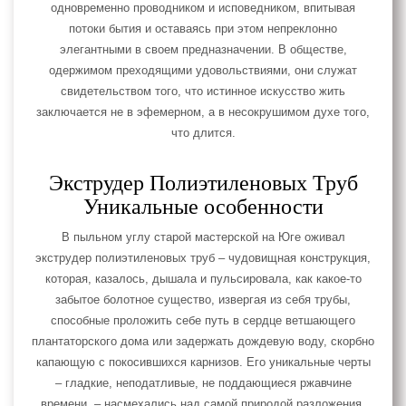
одновременно проводником и исповедником, впитывая
потоки бытия и оставаясь при этом непреклонно
элегантными в своем предназначении. В обществе,
одержимом преходящими удовольствиями, они служат
свидетельством того, что истинное искусство жить
заключается не в эфемерном, а в несокрушимом духе того,
что длится.
Экструдер Полиэтиленовых Труб
Уникальные особенности
В пыльном углу старой мастерской на Юге оживал
экструдер полиэтиленовых труб – чудовищная конструкция,
которая, казалось, дышала и пульсировала, как какое-то
забытое болотное существо, извергая из себя трубы,
способные проложить себе путь в сердце ветшающего
плантаторского дома или задержать дождевую воду, скорбно
капающую с покосившихся карнизов. Его уникальные черты
– гладкие, неподатливые, не поддающиеся ржавчине
времени, – насмехались над самой природой разложения,