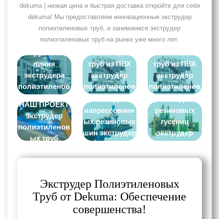
dekuma | низкая цена и быстрая доставка откройте для себя
dekuma! Мы предоставляем инновационные экструдер
полиэтиленовых труб, и занимаемся экструдер
полиэтиленовых труб на рынке уже много лет.
Экструзионная
Головка для
Головка для
линия
труб из ПВХ
труб из ПВХ
экструдера
экструдер
экструдер
полиэтиленов
полиэтиленов
полиэтиленов
Линия по
Машина для
ых труб
ых труб
ых труб
производству
производства
НАШ ПРОЕКТ
напрессованн
резиновых
экструдер
ых резиновых
гусениц
полиэтиленов
шин экструдер
экструдер
ых труб
полиэтиленов
полиэтиленов
ых труб
ых труб
Экструдер Полиэтиленовых
Труб от Dekuma: Обеспечение
совершенства!