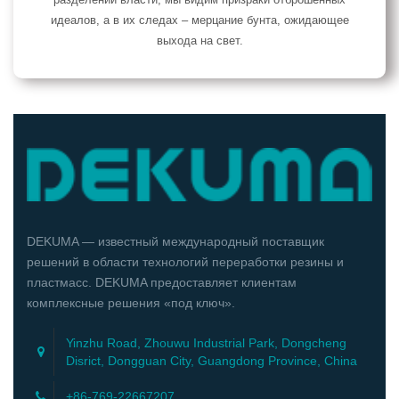
идеалов, а в их следах – мерцание бунта, ожидающее
выхода на свет.
DEKUMA — известный международный поставщик
решений в области технологий переработки резины и
пластмасс. DEKUMA предоставляет клиентам
комплексные решения «под ключ».
Yinzhu Road, Zhouwu Industrial Park, Dongcheng
Disrict, Dongguan City, Guangdong Province, China
+86-769-22667207