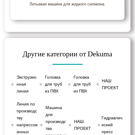
Литьевая машина для жидкого силикона
.
Другие категории от Dekuma
Экструзио
Головка
Головка
НАШ
○
нная
○
для труб
○
для труб
○
ПРОЕКТ
линия
из ПВХ
из ПВХ
Линия по
Машина
производс
для
тву
Гидравлич
производс
НАШ
○
напрессов
○
○
○
еский
тва
ПРОЕКТ
анных
пресс