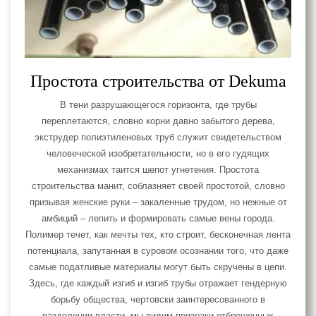
Простота строительства от Dekuma
В тени разрушающегося горизонта, где трубы
переплетаются, словно корни давно забытого дерева,
экструдер полиэтиленовых труб служит свидетельством
человеческой изобретательности, но в его гудящих
механизмах таится шепот угнетения. Простота
строительства манит, соблазняет своей простотой, словно
призывая женские руки – закаленные трудом, но нежные от
амбиций – лепить и формировать самые вены города.
Полимер течет, как мечты тех, кто строит, бесконечная лента
потенциала, запутанная в суровом осознании того, что даже
самые податливые материалы могут быть скручены в цепи.
Здесь, где каждый изгиб и изгиб трубы отражает гендерную
борьбу общества, чертовски заинтересованного в
разделении власти, мы видим призраки отброшенных