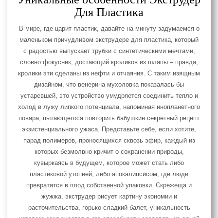
Для Пластика
В мире, где царит пластик, давайте на минуту задумаемся о
маленьком причудливом экструдере для пластика, который
с радостью выпускает трубки с синтетическими мечтами,
словно фокусник, достающий кроликов из шляпы – правда,
кролики эти сделаны из нефти и отчаяния. С таким изящным
дизайном, что венерина мухоловка показалась бы
устаревшей, это устройство умудряется соединить тепло и
холод в лужу липкого потенциала, напоминая инопланетного
повара, пытающегося повторить бабушкин секретный рецепт
экзистенциального ужаса. Представьте себе, если хотите,
парад полимеров, проносящихся сквозь эфир, каждый из
которых безмолвно кричит о сохранении природы,
кувыркаясь в будущем, которое может стать либо
пластиковой утопией, либо апокалипсисом, где люди
превратятся в плод собственной упаковки. Скрежеща и
жужжа, экструдер рисует картину экономии и
расточительства, горько-сладкий балет, уникальность