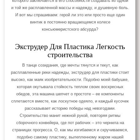
которого заключается в его способности создавать из одной
и той же расплавленной массы и надежду, и душевную боль.
И вот мы спрашиваем: герой ли это или просто еще один
винтик в постоянно вращающемся колесе
консьюмеристского абсурда?
Экструдер Для Пластика Легкость
строительства
В танце созидания, где мечты тянутся и текут, как
расплавленные реки надежды, экструдер для пластики стоит
высоко, как маяк изобретательности. Подобно моей бабушке,
которая окутывала стойкость теплом своих воскресных
обедов, эта машина шепчет о простоте – ее компоненты
сплетаются вместе, как лоскутное одеяло, и каждый кусочек
рассказывает историю победы над невзгодами.
Строительство манит нежной рукой, повторяя ритмы
сборочного конвейера, где пот рабочих – это чернила на
страницах прогресса. О, как мы изгибаемся и скручиваемся,
подобно самому пластику, вылепленному жаром нашей