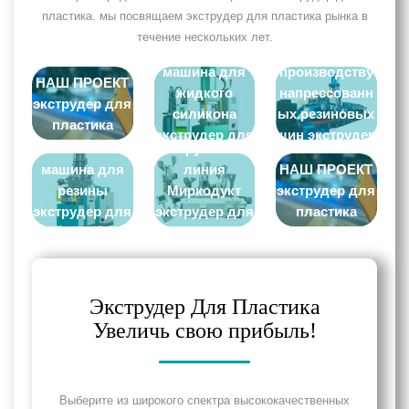
пластика. мы посвящаем экструдер для пластика рынка в
течение нескольких лет.
Литиевая
Линия по
машина для
производству
НАШ ПРОЕКТ
жидкого
напрессованн
экструдер для
силикона
ых резиновых
пластика
экструдер для
шин экструдер
Литиевая
Экструзионная
пластика
для пластика
машина для
линия
НАШ ПРОЕКТ
резины
Миркодукт
экструдер для
экструдер для
экструдер для
пластика
пластика
пластика
Экструдер Для Пластика
Увеличь свою прибыль!
Выберите из широкого спектра высококачественных