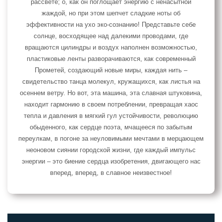
рассвете; о, как он поглощает энергию с ненасытной
жаждой, но при этом шепчет сладкие ноты об
эффективности на ухо эко-сознанию! Представьте себе
солнце, восходящее над далекими проводами, где
вращаются цилиндры и воздух наполнен возможностью,
пластиковые ленты разворачиваются, как современный
Прометей, создающий новые миры, каждая нить –
свидетельство танца молекул, кружащихся, как листья на
осеннем ветру. Но вот, эта машина, эта славная штуковина,
находит гармонию в своем потреблении, превращая хаос
тепла и давления в мягкий гул устойчивости, революцию
обыденного, как сердце поэта, мчащееся по забытым
переулкам, в погоне за неуловимыми мечтами в мерцающем
неоновом сиянии городской жизни, где каждый импульс
энергии – это биение сердца изобретения, двигающего нас
вперед, вперед, в славное неизвестное!