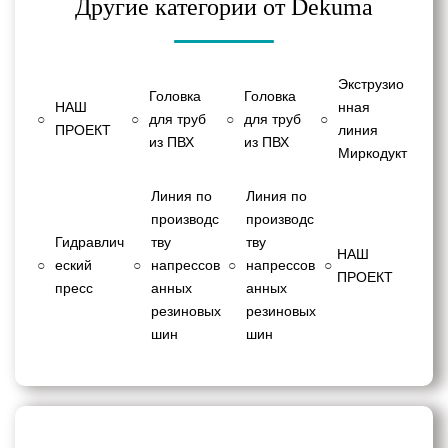
Другие категории от Dekuma
Экструзио
Головка
Головка
НАШ
нная
○
○
для труб
○
для труб
○
ПРОЕКТ
линия
из ПВХ
из ПВХ
Миркодукт
Линия по
Линия по
производс
производс
Гидравлич
тву
тву
НАШ
○
еский
○
напрессов
○
напрессов
○
ПРОЕКТ
пресс
анных
анных
резиновых
резиновых
шин
шин