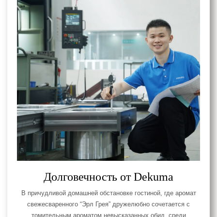
Долговечность от Dekuma
В причудливой домашней обстановке гостиной, где аромат
свежесваренного “Эрл Грея” дружелюбно сочетается с
томительным ароматом невысказанных обид, среди