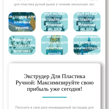
для пластика ручной рынок в течение нескольких лет.
Головка для
Головка для
НАШ ПРОЕКТ
труб из ПВХ
труб из ПВХ
экструдер для
экструдер для
экструдер для
пластика
пластика
пластика
Линия по
ручной
Экструзионная
ручной
ручной
Гидравлическ
производству
работы
линия
работы
работы
ий пресс
напрессованн
Миркодукт
экструдер для
ых резиновых
экструдер для
пластика
шин экструдер
пластика
ручной
для пластика
ручной
работы
ручной
работы
работы
Экструдер Для Пластика
Ручной: Максимизируйте свою
прибыль уже сегодня!
Получите в свои руки инновационный экструдер для