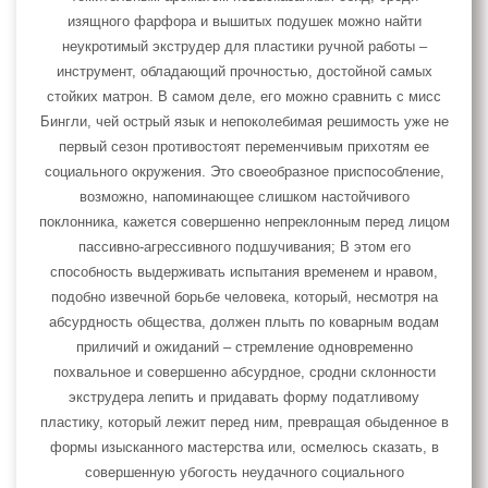
изящного фарфора и вышитых подушек можно найти
неукротимый экструдер для пластики ручной работы –
инструмент, обладающий прочностью, достойной самых
стойких матрон. В самом деле, его можно сравнить с мисс
Бингли, чей острый язык и непоколебимая решимость уже не
первый сезон противостоят переменчивым прихотям ее
социального окружения. Это своеобразное приспособление,
возможно, напоминающее слишком настойчивого
поклонника, кажется совершенно непреклонным перед лицом
пассивно-агрессивного подшучивания; В этом его
способность выдерживать испытания временем и нравом,
подобно извечной борьбе человека, который, несмотря на
абсурдность общества, должен плыть по коварным водам
приличий и ожиданий – стремление одновременно
похвальное и совершенно абсурдное, сродни склонности
экструдера лепить и придавать форму податливому
пластику, который лежит перед ним, превращая обыденное в
формы изысканного мастерства или, осмелюсь сказать, в
совершенную убогость неудачного социального