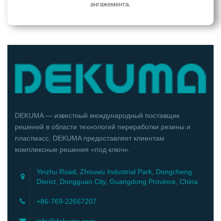
ангажемента.
DEKUMA — известный международный поставщик
решений в области технологий переработки резины и
пластмасс. DEKUMA предоставляет клиентам
комплексные решения «под ключ».
Yinzhu Road, Zhouwu Industrial Park, Dongcheng
Disrict, Dongguan City, Guangdong Province, China
+86-769-22667207