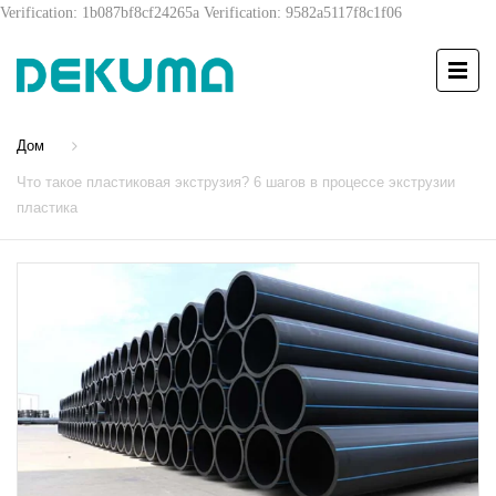
Verification: 1b087bf8cf24265a
Verification: 9582a5117f8c1f06
Дом
Что такое пластиковая экструзия? 6 шагов в процессе экструзии
пластика