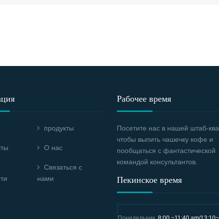
ация
Рабочее время
продукты
Посетите нас в нашей штаб-ква
чтобы выпить чашечку кофе и
кты
О нас
пообщаться с фантастической
командой консультантов.
Связаться с
ти
нами
Пекинское время
Понедельник
8:00 ~11:40 am/13:10