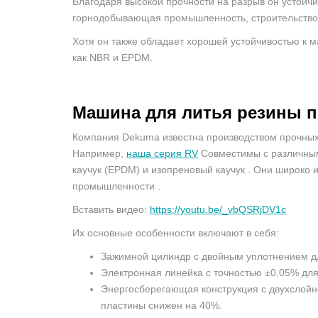
Благодаря высокой прочности на разрыв он устойчи
горнодобывающая промышленность, строительство 
Хотя он также обладает хорошей устойчивостью к м
как NBR и EPDM.
Машина для литья резины 
Компания Dekuma известна производством прочных 
Например,
наша
серия RV
Совместимы с различным
каучук (EPDM) и изопреновый каучук . Они широко 
промышленности .
Вставить видео:
https://youtu.be/_vbQSRjDV1c
Их основные особенности включают в себя:
Зажимной цилиндр с двойным уплотнением дл
Электронная линейка с точностью ±0,05% для
Энергосберегающая конструкция с двухслойн
пластины снижен на 40%.