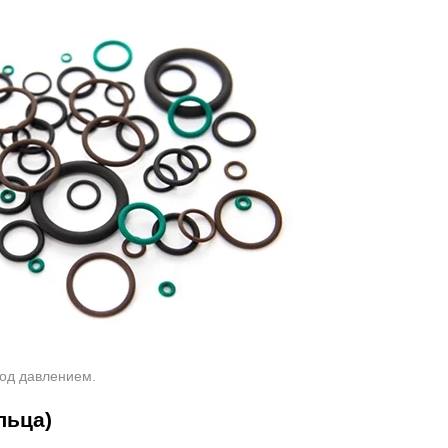
од давлением.
льца)