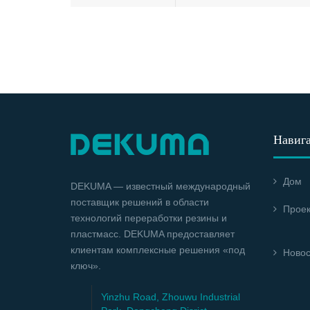
Навиг
Дом
DEKUMA — известный международный
поставщик решений в области
Прое
технологий переработки резины и
пластмасс. DEKUMA предоставляет
клиентам комплексные решения «под
Новос
ключ».
Yinzhu Road, Zhouwu Industrial