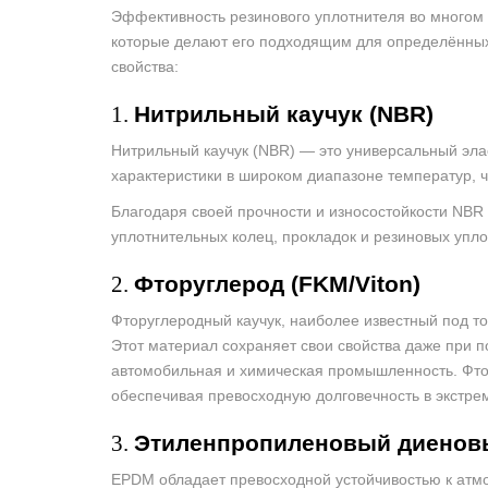
Эффективность резинового уплотнителя во многом 
которые делают его подходящим для определённых
свойства:
1.
Нитрильный каучук (NBR)
Нитрильный каучук (NBR) — это универсальный эла
характеристики в широком диапазоне температур, 
Благодаря своей прочности и износостойкости NBR
уплотнительных колец, прокладок и резиновых упл
2.
Фторуглерод (FKM/Viton)
Фторуглеродный каучук, наиболее известный под т
Этот материал сохраняет свои свойства даже при п
автомобильная и химическая промышленность. Фтор
обеспечивая превосходную долговечность в экстре
3.
Этиленпропиленовый диенов
EPDM обладает превосходной устойчивостью к атмо