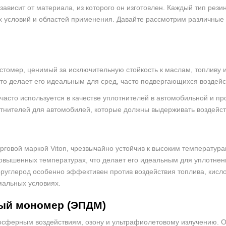
зависит от материала, из которого он изготовлен. Каждый тип ре
 условий и областей применения. Давайте рассмотрим различные 
стомер, ценимый за исключительную стойкость к маслам, топливу
что делает его идеальным для сред, часто подвергающихся воздей
 часто используется в качестве уплотнителей в автомобильной и 
отнителей для автомобилей, которые должны выдерживать воздейст
орговой маркой Viton, чрезвычайно устойчив к высоким температур
овышенных температурах, что делает его идеальным для уплотнений
углерод особенно эффективен против воздействия топлива, кислот
мальных условиях.
ый мономер (ЭПДМ)
сферным воздействиям, озону и ультрафиолетовому излучению. Он