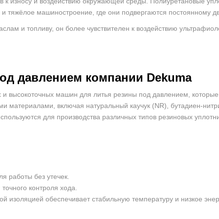
в к износу и воздействию окружающей среды. Полиуретановые упло
и тяжёлое машиностроение, где они подвергаются постоянному д
аслам и топливу, он более чувствителен к воздействию ультрафио
под давлением
компании
Dekuma
и высокоточных машин для литья резины под давлением, которые 
и материалами, включая натуральный каучук (NR), бутадиен-нитр
используются для производства различных типов резиновых уплотн
я работы без утечек.
 точного контроля хода.
ой изоляцией обеспечивает стабильную температуру и низкое эне