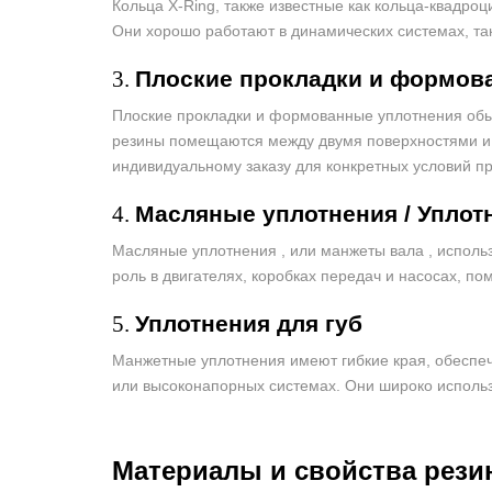
Кольца X-Ring, также известные как кольца-квадро
Они хорошо работают в динамических системах, т
3.
Плоские прокладки и формов
Плоские прокладки и формованные уплотнения обы
резины помещаются между двумя поверхностями и 
индивидуальному заказу для конкретных условий 
4.
Масляные
уплотнения
/
Уплот
Масляные уплотнения , или манжеты вала , испол
роль в двигателях, коробках передач и насосах, п
5.
Уплотнения для губ
Манжетные уплотнения имеют гибкие края, обеспе
или высоконапорных системах. Они широко использ
Материалы и свойства рези