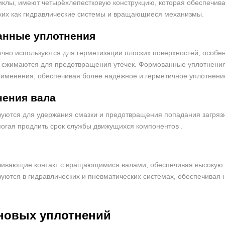
циклы, имеют четырёхлепестковую конструкцию, которая обеспечив
аких как гидравлические системы и вращающиеся механизмы.
анные уплотнения
чно используются для герметизации плоских поверхностей, особе
сжимаются для предотвращения утечек. Формованные уплотнения, 
применения, обеспечивая более надёжное и герметичное уплотнен
нения
вала
ьзуются для удержания смазки и предотвращения попадания загря
омогая продлить срок службы движущихся компонентов .
чивающие контакт с вращающимися валами, обеспечивая высокую 
уются в гидравлических и пневматических системах, обеспечивая 
новых уплотнений