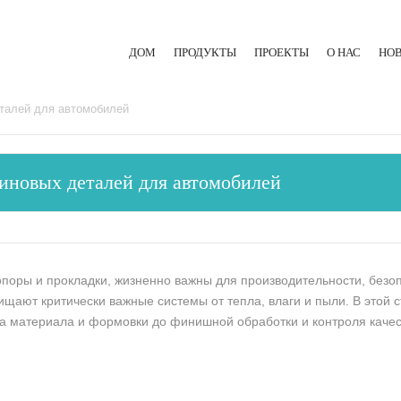
ДОМ
ПРОДУКТЫ
ПРОЕКТЫ
О НАС
НО
ЛИТЬЕВАЯ МАШИНА ДЛЯ РЕЗИНЫ
еталей для автомобилей
ЭКСТРУЗИОННАЯ ЛИНИЯ
зиновых деталей для автомобилей
ГИДРАВЛИЧЕСКИЙ ПРЕСС
 опоры и прокладки, жизненно важны для производительности, безо
щают критически важные системы от тепла, влаги и пыли. В этой 
ора материала и формовки до финишной обработки и контроля качес