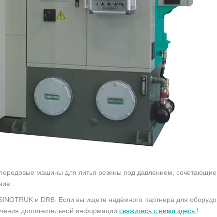
передовые машины для литья резины под давлением, сочетающие 
ие .
INOTRUK и DRB. Если вы ищете надёжного партнёра для оборудов
учения дополнительной информации
свяжитесь с ними здесь
!