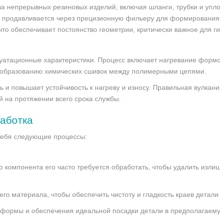
ва непрерывных резиновых изделий, включая шланги, трубки и упло
я и продавливается через прецизионную фильеру для формировани
что обеспечивает постоянство геометрии, критически важное для ги
уатационные характеристики. Процесс включает нагревание формо
к образованию химических сшивок между полимерными цепями.
ь и повышает устойчивость к нагреву и износу. Правильная вулкан
й на протяжении всего срока службы.
аботка
себя следующие процессы:
 компонента его часто требуется обработать, чтобы удалить изли
о материала, чтобы обеспечить чистоту и гладкость краев детали
 формы и обеспечения идеальной посадки детали в предполагаему