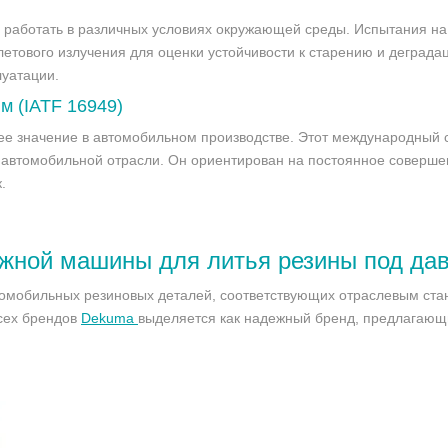
работать в различных условиях окружающей среды. Испытания н
летового излучения для оценки устойчивости к старению и деграда
луатации.
м (IATF 16949)
е значение в автомобильном производстве. Этот международный с
 автомобильной отрасли. Он ориентирован на постоянное соверше
.
жной машины для литья резины под да
втомобильных резиновых деталей, соответствующих отраслевым ст
сех брендов
Dekuma
выделяется как надежный бренд, предлагающ