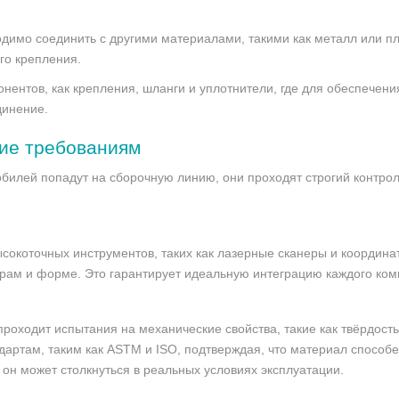
димо соединить с другими материалами, такими как металл или пл
го крепления.
онентов, как крепления, шланги и уплотнители, где для обеспече
динение.
вие требованиям
илей попадут на сборочную линию, они проходят строгий контроль
сокоточных инструментов, таких как лазерные сканеры и координ
ерам и форме. Это гарантирует идеальную интеграцию каждого ком
оходит испытания на механические свойства, такие как твёрдость
артам, таким как ASTM и ISO, подтверждая, что материал способе
 он может столкнуться в реальных условиях эксплуатации.