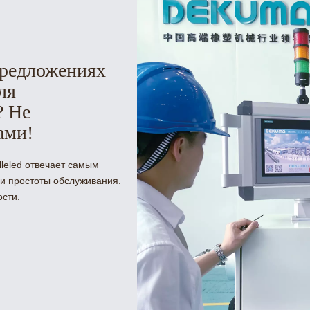
предложениях
ля
? Не
ами!
lleled отвечает самым
 и простоты обслуживания.
ости.