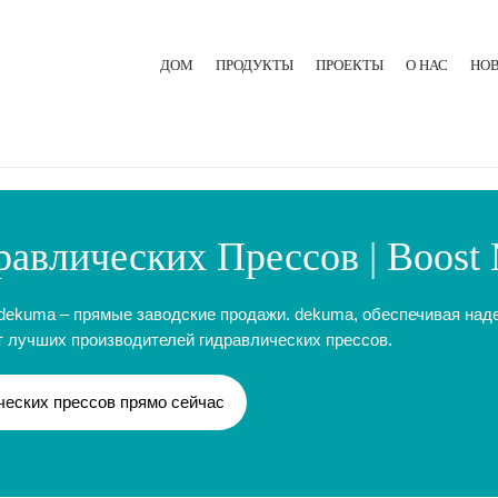
ДОМ
ПРОДУКТЫ
ПРОЕКТЫ
О НАС
НО
ЛИТЬЕВАЯ МАШИНА ДЛЯ РЕЗИНЫ
ЭКСТРУЗИОННАЯ ЛИНИЯ
ГИДРАВЛИЧЕСКИЙ ПРЕСС
авлических Прессов | Boost
dekuma – прямые заводские продажи. dekuma, обеспечивая над
ет лучших производителей гидравлических прессов.
ческих прессов прямо сейчас