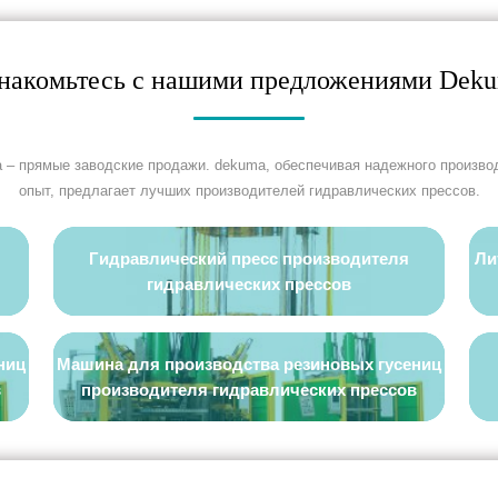
накомьтесь с нашими предложениями Dek
 – прямые заводские продажи. dekuma, обеспечивая надежного произво
опыт, предлагает лучших производителей гидравлических прессов.
Гидравлический пресс производителя
Ли
гидравлических прессов
ниц
Машина для производства резиновых гусениц
в
производителя гидравлических прессов