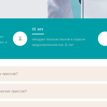
11 лет
ого
⏳
обладает богатым опытом в отрасли
асс в
продолжительностью 11 лет
х прессов?
ческих прессов?