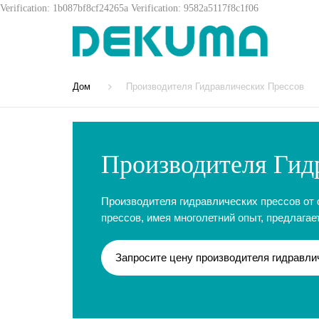
Verification: 1b087bf8cf24265a
Verification: 9582a5117f8c1f06
Дом
Производителя Гидравлических Прессов
Производителя Гидр
Производителя гидравлических прессов от 
прессов, имея многолетний опыт, предлага
Запросите цену производителя гидравли