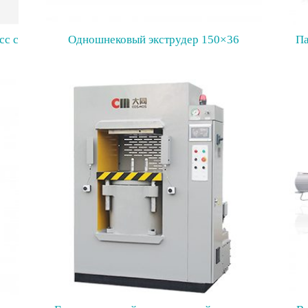
сс с
Одношнековый экструдер 150×36
Па