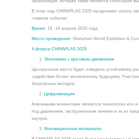
организация, которая также является спонсором вы
В этом году CHINAPLAS 2025 продолжает играть сво
главном событии:
Время:
15 -18 апреля 2025 года
Место проведения:
Shenzhen World Exhibition & Conv
4 фокуса CHINAPLAS 2025
Экономика с круговым движением
Центральное место будет отведено устойчивому ра
содействие более экологичному будущему. Участник
безопасных методов.
Цифровизация
Ключевыми моментами являются технология иоо и 
под давлением, экструзионным линиям и за их пре
каучука.
Инновационные материалы
В CHINAPLAS 2025 также будут представлены высок