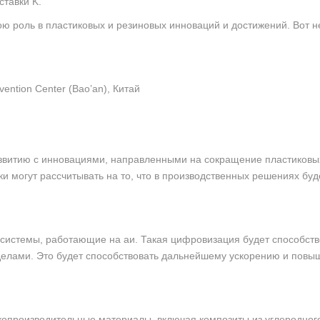
ставки K.
ю роль в пластиковых и резиновых инноваций и достижений. Вот н
ention Center (Bao’an), Китай
звитию с инновациями, направленными на сокращение пластиковых
и могут рассчитывать на то, что в производственных решениях буд
системы, работающие на аи. Такая цифровизация будет способст
делами. Это будет способствовать дальнейшему ускорению и пов
опроизводительные материалы, включая композиты из углеродного