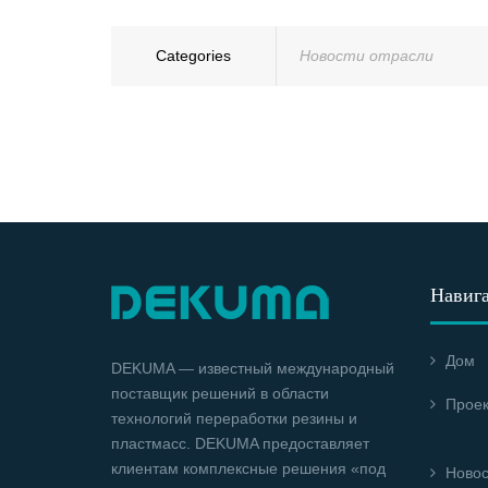
Categories
Новости отрасли
Навиг
Дом
DEKUMA — известный международный
поставщик решений в области
Прое
технологий переработки резины и
пластмасс. DEKUMA предоставляет
клиентам комплексные решения «под
Новос