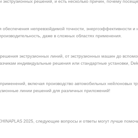
и экструзионных решений, и есть несколько причин, почему посе
я обеспечения непревзойдимой точности, энергоэффективности и 
производительность, даже в сложных областях применения.
 решения экструзионных линий, от экструзионных машин до вспомо
аказчикам индивидуальные решения или стандартные установки, De
рименений, включая производство автомобильных нейлоновых труб,
рузионные линии решений для различных приложений!
CHINAPLAS 2025, следующие вопросы и ответы могут лучше помочь