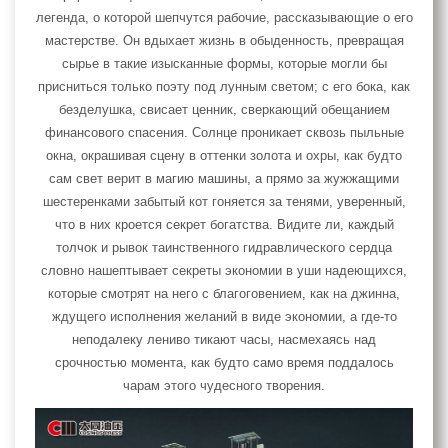
легенда, о которой шепчутся рабочие, рассказывающие о его
мастерстве. Он вдыхает жизнь в обыденность, превращая
сырье в такие изысканные формы, которые могли бы
присниться только поэту под лунным светом; с его бока, как
безделушка, свисает ценник, сверкающий обещанием
финансового спасения. Солнце проникает сквозь пыльные
окна, окрашивая сцену в оттенки золота и охры, как будто
сам свет верит в магию машины, а прямо за жужжащими
шестеренками забытый кот гоняется за тенями, уверенный,
что в них кроется секрет богатства. Видите ли, каждый
толчок и рывок таинственного гидравлического сердца
словно нашептывает секреты экономии в уши надеющихся,
которые смотрят на него с благоговением, как на джинна,
ждущего исполнения желаний в виде экономии, а где-то
неподалеку лениво тикают часы, насмехаясь над
срочностью момента, как будто само время поддалось
чарам этого чудесного творения.