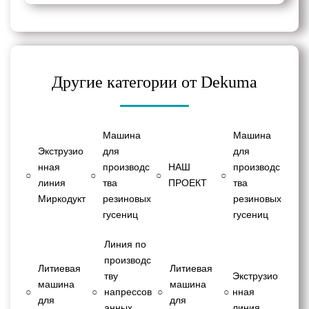
Другие категории от Dekuma
Машина
Машина
Экструзио
для
для
нная
производс
НАШ
производс
○
○
○
○
линия
тва
ПРОЕКТ
тва
Миркодукт
резиновых
резиновых
гусениц
гусениц
Линия по
производс
Литиевая
Литиевая
тву
Экструзио
машина
машина
○
○
напрессов
○
○
нная
для
для
анных
линия