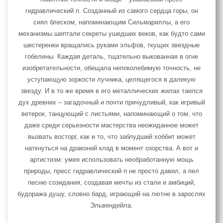
гидравлический п. Созданный из самого сердца горы, он
сиял блеском, напоминающим Сильмариллы, а его
механизмы шептали секреты ушедших веков, как будто сами
шестеренки вращались руками эльфов, ткущих звездные
гобелены. Каждая деталь, тщательно выкованная в огне
изобретательности, обещала непоколебимую точность, не
уступающую зоркости лучника, целящегося в далекую
звезду. И в то же время в его металлических жилах таился
дух древних – загадочный и почти причудливый, как игривый
ветерок, танцующий с листьями, напоминающий о том, что
даже среди серьезности мастерства неожиданное может
вызвать восторг, как и то, что заблудший хоббит может
наткнуться на драконий клад в момент озорства. А вот и
артистизм: умея использовать необработанную мощь
природы, пресс гидравлический п не просто давил, а пел
песню созидания, создавая мечты из стали и амбиций,
будоража душу, словно бард, играющий на лютне в зарослях
Эльвендейла.