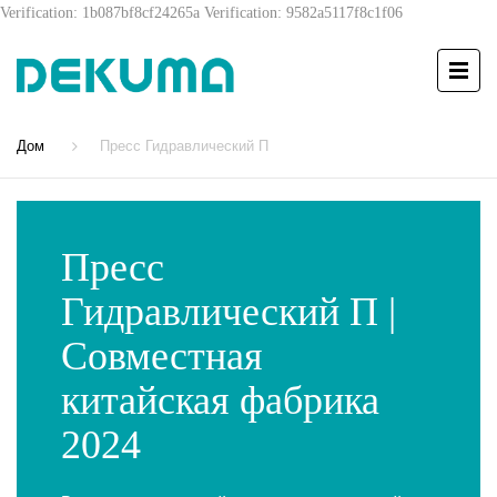
Verification: 1b087bf8cf24265a
Verification: 9582a5117f8c1f06
Дом
Пресс Гидравлический П
Пресс
Гидравлический П |
Совместная
китайская фабрика
2024