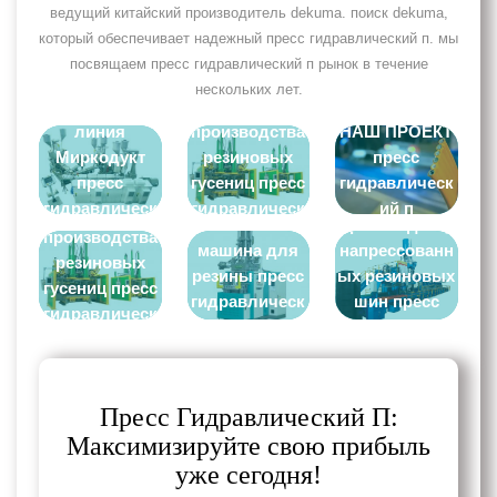
ведущий китайский производитель dekuma. поиск dekuma,
который обеспечивает надежный пресс гидравлический п. мы
посвящаем пресс гидравлический п рынок в течение
нескольких лет.
Экструзионная
Машина для
линия
производства
НАШ ПРОЕКТ
Миркодукт
резиновых
пресс
пресс
гусениц пресс
гидравлическ
Линия по
гидравлическ
гидравлическ
ий п
Машина для
Литиевая
производству
ий п
ий п
производства
машина для
напрессованн
резиновых
резины пресс
ых резиновых
гусениц пресс
гидравлическ
шин пресс
гидравлическ
ий п
гидравлическ
ий п
ий п
Пресс Гидравлический П:
Максимизируйте свою прибыль
уже сегодня!