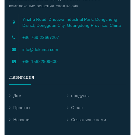
комплексные решения «под ключ».
Yinzhu Road, Zhouwu Industrial Park, Dongcheng
Disrict, Dongguan City, Guangdong Province, China
+86-769-22667207
info@dekuma.com
+86-15622909600
Навигация
Дом
продукты
Проекты
О нас
Новости
Связаться с нами