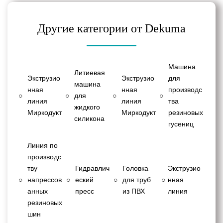
Другие категории от Dekuma
Машина
Литиевая
Экструзио
Экструзио
для
машина
нная
нная
производс
○
○
для
○
○
линия
линия
тва
жидкого
Миркодукт
Миркодукт
резиновых
силикона
гусениц
Линия по
производс
тву
Гидравлич
Головка
Экструзио
○
напрессов
○
еский
○
для труб
○
нная
анных
пресс
из ПВХ
линия
резиновых
шин