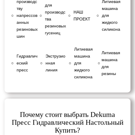
производс
Литиевая
для
тву
машина
производс
НАШ
○
напрессов
○
○
○
для
тва
ПРОЕКТ
анных
жидкого
резиновых
резиновых
силикона
гусениц
шин
Литиевая
Литиевая
Гидравлич
Экструзио
машина
машина
○
еский
○
нная
○
для
○
для
пресс
линия
жидкого
резины
силикона
Почему стоит выбрать Dekuma
Пресс Гидравлический Настольный
Купить?