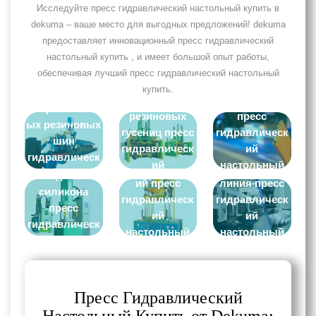
Исследуйте пресс гидравлический настольный купить в
dekuma – ваше место для выгодных предложений! dekuma
предоставляет инновационный пресс гидравлический
настольный купить , и имеет большой опыт работы,
обеспечивая лучший пресс гидравлический настольный
Линия по
Машина для
купить.
производству
производства
НАШ ПРОЕКТ
напрессованн
резиновых
пресс
ых резиновых
гусениц пресс
гидравлическ
шин
Литиевая
гидравлическ
ий
гидравлическ
машина для
ий
настольный
Гидравлическ
Экструзионная
ий
жидкого
настольный
купить
ий пресс
линия пресс
настольный
силикона
купить
гидравлическ
гидравлическ
купить
пресс
ий
ий
гидравлическ
настольный
настольный
ий
купить
купить
настольный
купить
Пресс Гидравлический