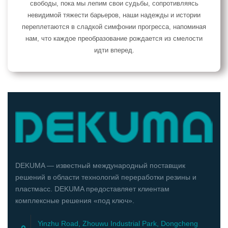
свободы, пока мы лепим свои судьбы, сопротивляясь
невидимой тяжести барьеров, наши надежды и истории
переплетаются в сладкой симфонии прогресса, напоминая
нам, что каждое преобразование рождается из смелости
идти вперед.
DEKUMA — известный международный поставщик
решений в области технологий переработки резины и
пластмасс. DEKUMA предоставляет клиентам
комплексные решения «под ключ».
Yinzhu Road, Zhouwu Industrial Park, Dongcheng