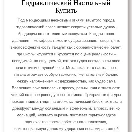
Гидравлический Настольный
Купить
Под мерцающими неоновыми огнями забытого города
гидравлический пресс шепчет секреты усталым душам,
бродящим по его тенистым закоулкам. Каждая тонна
давления – метафора тяжести существования. Говорят, что
энергоэффективность танцует как сюрреалистический балет,
где цифры кружатся и кружатся по сцене реальности –
невидимой, но ощущаемой, как эхо гудка поезда в три часа
ночи в тишине лунной ночи. Механика этого настольного
титана отражает особую гармонию, мечтательный баланс
между напряжением и сдержанностью, как будто сама
Вселенная прислонилась к прессу, размышляя о тщетности
усилий на фоне равнодушного космоса. Призрачные фигуры
проходят мимо, глядя на его металлический блеск, их мысли
дрейфуют между осязаемым и эфемерным, а пресс, вечно
молчащий, каким-то образом постигает горько-сладкое
одиночество своего собственного положения,
экзистенциальную дилемму удержания веса мира в одной,