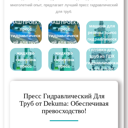
многолетний опыт, предлагает лучший пресс гидравлический
для труб.
Литиевая
НАШ ПРОЕКТ
НАШ ПРОЕКТ
машина для
пресс
пресс
резины пресс
гидравлическ
гидравлическ
гидравлическ
Литиевая
Литиевая
ий для труб
ий для труб
ий для труб
машина для
машина для
Головка для
жидкого
жидкого
труб из ПВХ
силикона
силикона
гидравлическа
пресс
пресс
я для труб
гидравлическ
гидравлическ
ий для труб
ий для труб
Пресс Гидравлический Для
Труб от Dekuma: Обеспечивая
превосходство!