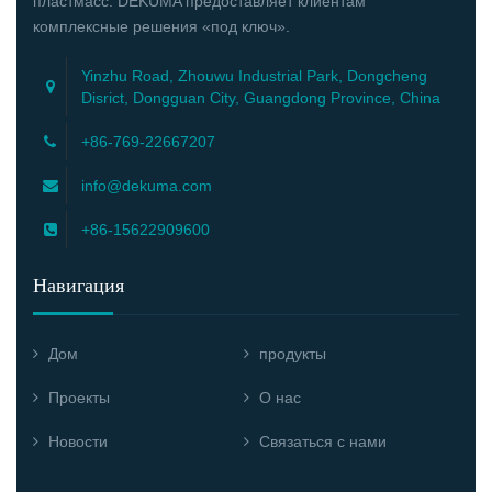
пластмасс. DEKUMA предоставляет клиентам
комплексные решения «под ключ».
Yinzhu Road, Zhouwu Industrial Park, Dongcheng
Disrict, Dongguan City, Guangdong Province, China
+86-769-22667207
info@dekuma.com
+86-15622909600
Навигация
Дом
продукты
Проекты
О нас
Новости
Связаться с нами