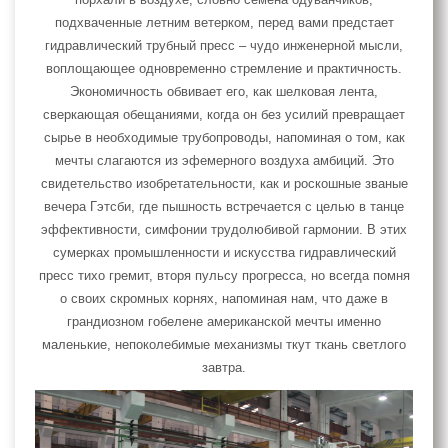
порхали в воздухе, словно семена одуванчиков,
подхваченные летним ветерком, перед вами предстает
гидравлический трубный пресс – чудо инженерной мысли,
воплощающее одновременно стремление и практичность.
Экономичность обвивает его, как шелковая лента,
сверкающая обещаниями, когда он без усилий превращает
сырье в необходимые трубопроводы, напоминая о том, как
мечты слагаются из эфемерного воздуха амбиций. Это
свидетельство изобретательности, как и роскошные званые
вечера Гэтсби, где пышность встречается с целью в танце
эффективности, симфонии трудолюбивой гармонии. В этих
сумерках промышленности и искусства гидравлический
пресс тихо гремит, вторя пульсу прогресса, но всегда помня
о своих скромных корнях, напоминая нам, что даже в
грандиозном гобелене американской мечты именно
маленькие, непоколебимые механизмы ткут ткань светлого
завтра.