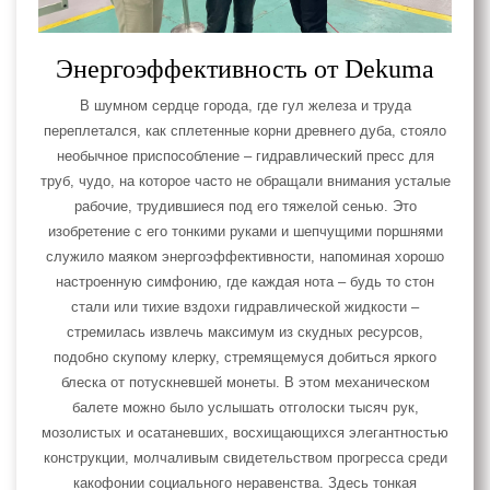
Энергоэффективность от Dekuma
В шумном сердце города, где гул железа и труда
переплетался, как сплетенные корни древнего дуба, стояло
необычное приспособление – гидравлический пресс для
труб, чудо, на которое часто не обращали внимания усталые
рабочие, трудившиеся под его тяжелой сенью. Это
изобретение с его тонкими руками и шепчущими поршнями
служило маяком энергоэффективности, напоминая хорошо
настроенную симфонию, где каждая нота – будь то стон
стали или тихие вздохи гидравлической жидкости –
стремилась извлечь максимум из скудных ресурсов,
подобно скупому клерку, стремящемуся добиться яркого
блеска от потускневшей монеты. В этом механическом
балете можно было услышать отголоски тысяч рук,
мозолистых и осатаневших, восхищающихся элегантностью
конструкции, молчаливым свидетельством прогресса среди
какофонии социального неравенства. Здесь тонкая