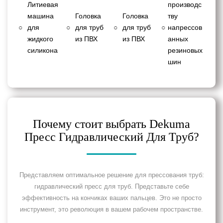
Литиевая
производс
машина
Головка
Головка
тву
○
для
○
для труб
○
для труб
○
напрессов
жидкого
из ПВХ
из ПВХ
анных
силикона
резиновых
шин
Почему стоит выбрать Dekuma
Пресс Гидравлический Для Труб?
Представляем оптимальное решение для прессования труб:
гидравлический пресс для труб. Представьте себе
эффективность на кончиках ваших пальцев. Это не просто
инструмент, это революция в вашем рабочем пространстве.