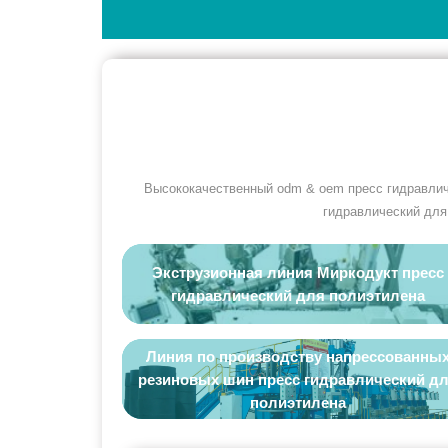
Высококачественный odm & oem пресс гидравлич
гидравлический для
Экструзионная линия Миркодукт пресс
гидравлический для полиэтилена
Линия по производству напрессованны
резиновых шин пресс гидравлический д
полиэтилена