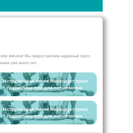
 себя dekuma! Мы предоставляем надежный пресс
ынке уже много лет.
Экструзионная линия Миркодукт пресс
гидравлический для полиэтилена
Экструзионная линия Миркодукт пресс
гидравлический для полиэтилена