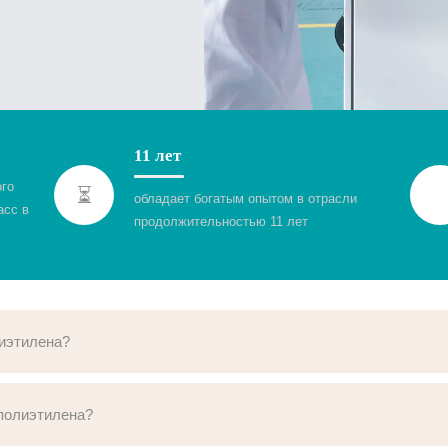
11 лет
ого
⏳
обладает богатым опытом в отрасли
асс в
продолжительностью 11 лет
лиэтилена?
 полиэтилена?