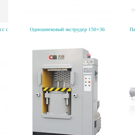
сс с
Одношнековый экструдер 150×36
Па