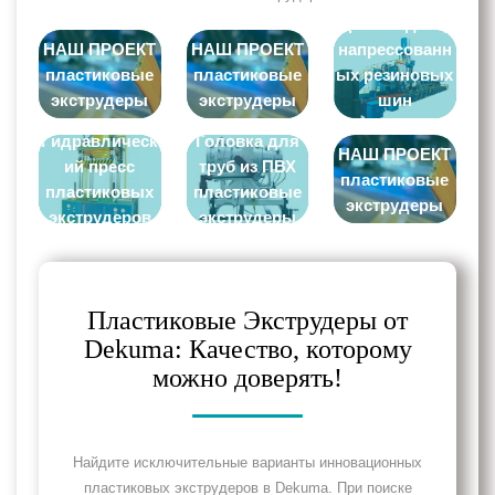
производству
НАШ ПРОЕКТ
НАШ ПРОЕКТ
напрессованн
пластиковые
пластиковые
ых резиновых
экструдеры
экструдеры
шин
пластиковых
Гидравлическ
Головка для
экструдеров
НАШ ПРОЕКТ
ий пресс
труб из ПВХ
пластиковые
пластиковых
пластиковые
экструдеры
экструдеров
экструдеры
Пластиковые Экструдеры от
Dekuma: Качество, которому
можно доверять!
Найдите исключительные варианты инновационных
пластиковых экструдеров в Dekuma. При поиске