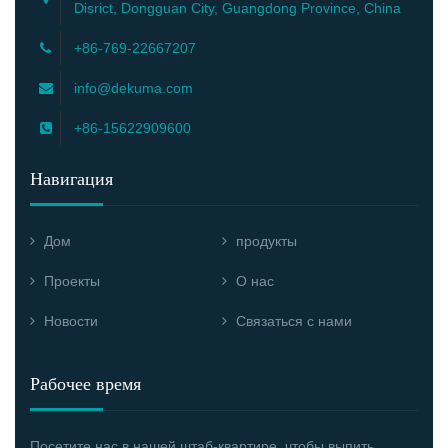
Disrict, Dongguan City, Guangdong Province, China
+86-769-22667207
info@dekuma.com
+86-15622909600
Навигация
Дом
продукты
Проекты
О нас
Новости
Связаться с нами
Рабочее время
Посетите нас в нашей штаб-квартире, чтобы выпить