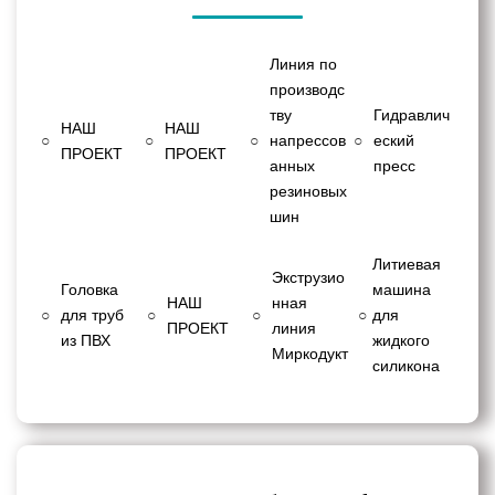
Линия по
производс
тву
Гидравлич
НАШ
НАШ
○
○
○
напрессов
○
еский
ПРОЕКТ
ПРОЕКТ
анных
пресс
резиновых
шин
Литиевая
Экструзио
Головка
машина
НАШ
нная
○
для труб
○
○
○
для
ПРОЕКТ
линия
из ПВХ
жидкого
Миркодукт
силикона