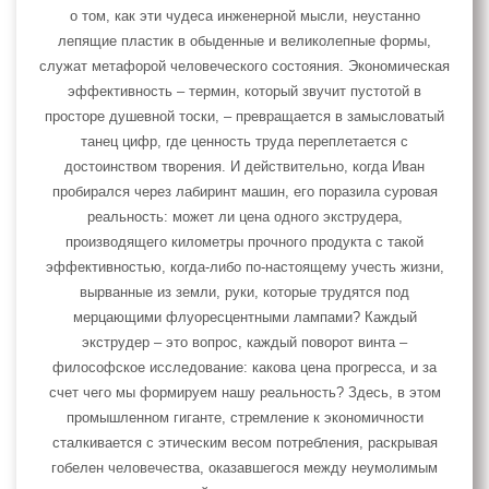
о том, как эти чудеса инженерной мысли, неустанно
лепящие пластик в обыденные и великолепные формы,
служат метафорой человеческого состояния. Экономическая
эффективность – термин, который звучит пустотой в
просторе душевной тоски, – превращается в замысловатый
танец цифр, где ценность труда переплетается с
достоинством творения. И действительно, когда Иван
пробирался через лабиринт машин, его поразила суровая
реальность: может ли цена одного экструдера,
производящего километры прочного продукта с такой
эффективностью, когда-либо по-настоящему учесть жизни,
вырванные из земли, руки, которые трудятся под
мерцающими флуоресцентными лампами? Каждый
экструдер – это вопрос, каждый поворот винта –
философское исследование: какова цена прогресса, и за
счет чего мы формируем нашу реальность? Здесь, в этом
промышленном гиганте, стремление к экономичности
сталкивается с этическим весом потребления, раскрывая
гобелен человечества, оказавшегося между неумолимым