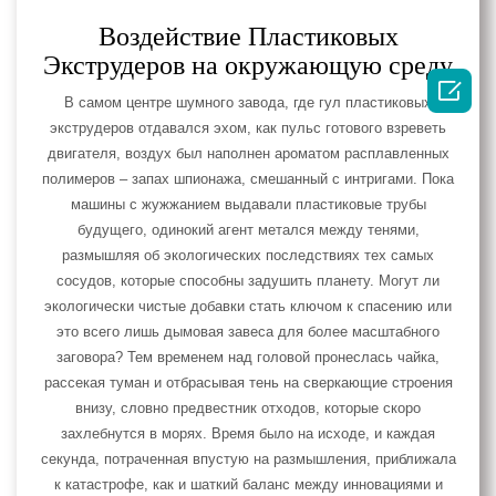
Воздействие Пластиковых
Экструдеров на окружающую среду

В самом центре шумного завода, где гул пластиковых
экструдеров отдавался эхом, как пульс готового взреветь
двигателя, воздух был наполнен ароматом расплавленных
полимеров – запах шпионажа, смешанный с интригами. Пока
машины с жужжанием выдавали пластиковые трубы
будущего, одинокий агент метался между тенями,
размышляя об экологических последствиях тех самых
сосудов, которые способны задушить планету. Могут ли
экологически чистые добавки стать ключом к спасению или
это всего лишь дымовая завеса для более масштабного
заговора? Тем временем над головой пронеслась чайка,
рассекая туман и отбрасывая тень на сверкающие строения
внизу, словно предвестник отходов, которые скоро
захлебнутся в морях. Время было на исходе, и каждая
секунда, потраченная впустую на размышления, приближала
к катастрофе, как и шаткий баланс между инновациями и