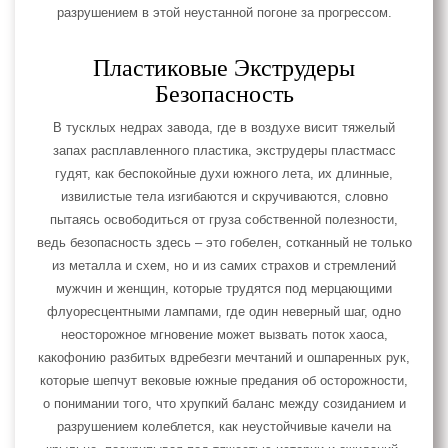
разрушением в этой неустанной погоне за прогрессом.
Пластиковые Экструдеры
Безопасность
В тусклых недрах завода, где в воздухе висит тяжелый
запах расплавленного пластика, экструдеры пластмасс
гудят, как беспокойные духи южного лета, их длинные,
извилистые тела изгибаются и скручиваются, словно
пытаясь освободиться от груза собственной полезности,
ведь безопасность здесь – это гобелен, сотканный не только
из металла и схем, но и из самих страхов и стремлений
мужчин и женщин, которые трудятся под мерцающими
флуоресцентными лампами, где один неверный шаг, одно
неосторожное мгновение может вызвать поток хаоса,
какофонию разбитых вдребезги мечтаний и ошпаренных рук,
которые шепчут вековые южные предания об осторожности,
о понимании того, что хрупкий баланс между созиданием и
разрушением колеблется, как неустойчивые качели на