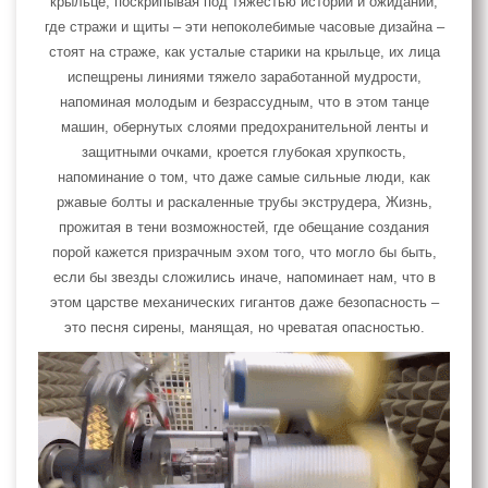
крыльце, поскрипывая под тяжестью истории и ожиданий,
где стражи и щиты – эти непоколебимые часовые дизайна –
стоят на страже, как усталые старики на крыльце, их лица
испещрены линиями тяжело заработанной мудрости,
напоминая молодым и безрассудным, что в этом танце
машин, обернутых слоями предохранительной ленты и
защитными очками, кроется глубокая хрупкость,
напоминание о том, что даже самые сильные люди, как
ржавые болты и раскаленные трубы экструдера, Жизнь,
прожитая в тени возможностей, где обещание создания
порой кажется призрачным эхом того, что могло бы быть,
если бы звезды сложились иначе, напоминает нам, что в
этом царстве механических гигантов даже безопасность –
это песня сирены, манящая, но чреватая опасностью.