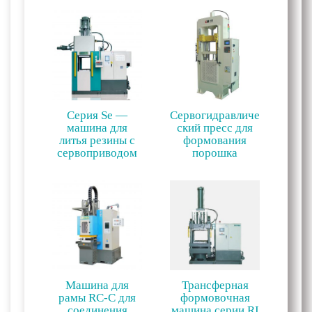
Серия Se —
Сервогидравличе
машина для
ский пресс для
литья резины с
формования
сервоприводом
порошка
Машина для
Трансферная
рамы RC-C для
формовочная
соединения
машина серии RI