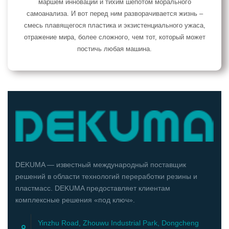
маршем инноваций и тихим шепотом морального
самоанализа. И вот перед ним разворачивается жизнь –
смесь плавящегося пластика и экзистенциального ужаса,
отражение мира, более сложного, чем тот, который может
постичь любая машина.
DEKUMA — известный международный поставщик
решений в области технологий переработки резины и
пластмасс. DEKUMA предоставляет клиентам
комплексные решения «под ключ».
Yinzhu Road, Zhouwu Industrial Park, Dongcheng