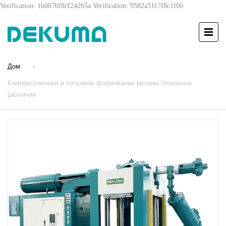
Verification: 1b087bf8cf24265a
Verification: 9582a5117f8c1f06
Дом
Компрессионное и литьевое формование резины: основные
различия