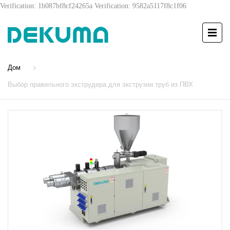
Verification: 1b087bf8cf24265a
Verification: 9582a5117f8c1f06
Дом
Выбор правильного экструдера для экструзии труб из ПВХ